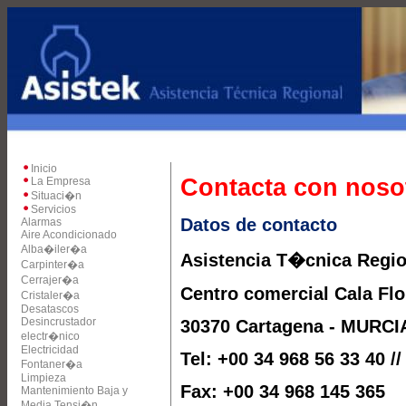
Inicio
Contacta con noso
La Empresa
Situaci�n
Servicios
Datos de contacto
Alarmas
Aire Acondicionado
Alba�iler�a
Asistencia T�cnica Regio
Carpinter�a
Cerrajer�a
Centro comercial Cala Flo
Cristaler�a
Desatascos
Desincrustador
30370 Cartagena - MURCI
electr�nico
Electricidad
Tel: +00 34 968 56 33 40 /
Fontaner�a
Limpieza
Fax: +00 34 968 145 365
Mantenimiento Baja y
Media Tensi�n